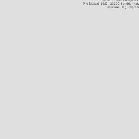
© 2012, Web Design & E
P.le Merizzi, 16/D - 23100 Sondrio (Ital
Iscrizione Reg. Impre