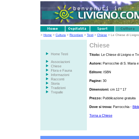
>
Home
>
Cultura
>
Ricordare
>
Testi
>
Chiese
> Le Chiese di Livign
Chiese
Home Testi
Titolo:
Le Chiese di Livigno e Tr
Associazioni
Autore:
Parrocchie di S. Maria e
Chiese
Flora e Fauna
Editore:
ISBN
Informazioni
Racconti
Pagine:
30
Storia
Tradizioni
Dimensioni:
cm 12 * 17
Trepalle
Prezzo:
Pubblicazione gratuita
Dove si trova:
Parrocchia -
Bibl
Torna a
Chiese