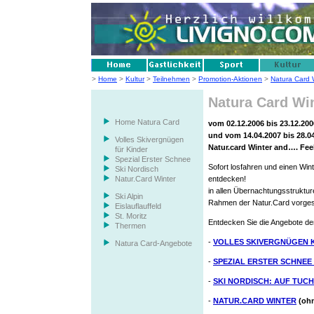
>
Home
>
Kultur
>
Teilnehmen
>
Promotion-Aktionen
>
Natura Card 
Natura Card Wi
Home Natura Card
vom 02.12.2006 bis 23.12.200
und vom 14.04.2007 bis 28.0
Volles Skivergnügen
Natur.card Winter and…. Feel
für Kinder
Spezial Erster Schnee
Sofort losfahren und einen Winte
Ski Nordisch
Natur.Card Winter
entdecken!
in allen Übernachtungsstruktur
Ski Alpin
Rahmen der Natur.Card vorges
Eislauflauffeld
St. Moritz
Entdecken Sie die Angebote de
Thermen
-
VOLLES SKIVERGNÜGEN 
Natura Card-Angebote
-
SPEZIAL ERSTER SCHNEE
-
SKI NORDISCH: AUF TUC
-
NATUR.CARD WINTER
(ohn