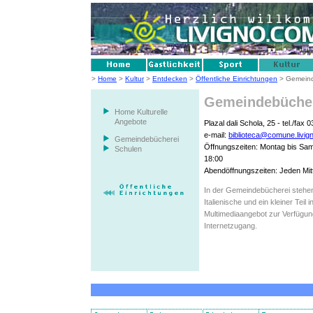
>
Home
>
Kultur
>
Entdecken
>
Öffentliche Einrichtungen
> Gemein
Gemeindebüche
Home Kulturelle
Angebote
Plazal dali Schola, 25 - tel./fax
e-mail:
biblioteca@comune.livign
Gemeindebücherei
Öffnungszeiten: Montag bis Sam
Schulen
18:00
Abendöffnungszeiten: Jeden Mit
In der Gemeindebücherei stehen
Italienische und ein kleiner Tei
Multimediaangebot zur Verfügun
Internetzugang.