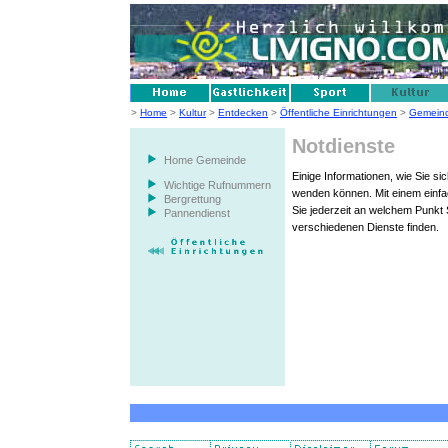
>
Home
>
Kultur
>
Entdecken
>
Öffentliche Einrichtungen
>
Gemein
Notdienste
Home Gemeinde
Einige Informationen, wie Sie s
Wichtige Rufnummern
wenden können. Mit einem einfac
Bergrettung
Sie jederzeit an welchem Punkt 
Pannendienst
verschiedenen Dienste finden.