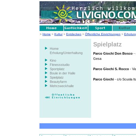
>
Home
>
Kultur
>
Entdecken
>
Öffentliche Einrichtungen
>
Erholun
Spielplatz
Home
Erholung/Unterhaltung
Parco Giochi Don Bosco
- 
Gesa
Kino
Fitnessstudio
Sportplatz
Parco Giochi S. Rocco
- Vi
Boule in der Halle
Spielplatz
Parco Giochi
- c/o Scuola It
Beautyfarm
Mehrzweckhalle