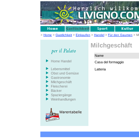
>
Home
>
Gastlichkeit
>
Einkaufen
>
Handel
>
Für den Gaumen
> Mi
Milchgeschäft
Name
Home Handel
Casa del formaggio
Lebensmittel
Latteria
Obst und Gemüse
Gastronomie
Milchgeschäft
Fleischerei
Bäcker
Spaziergänge
Weinhandlungen