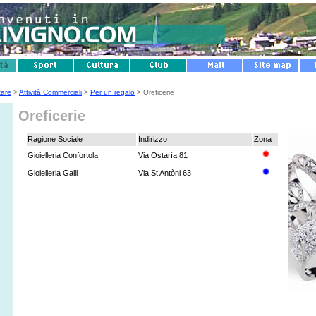
tare
>
Attività Commerciali
>
Per un regalo
> Oreficerie
Oreficerie
Ragione Sociale
Indirizzo
Zona
Gioielleria Confortola
Via Ostarìa 81
Gioielleria Galli
Via St Antòni 63