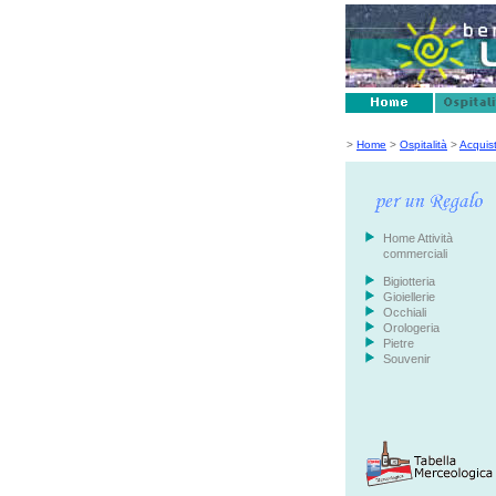
>
Home
>
Ospitalità
>
Acquis
Home Attività
commerciali
Bigiotteria
Gioiellerie
Occhiali
Orologeria
Pietre
Souvenir