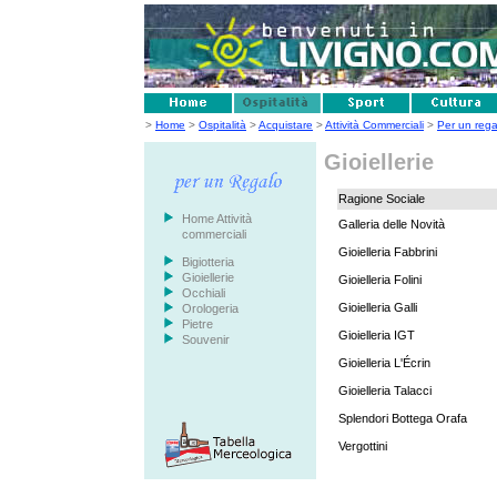
>
Home
>
Ospitalità
>
Acquistare
>
Attività Commerciali
>
Per un rega
Gioiellerie
Ragione Sociale
Home Attività
Galleria delle Novità
commerciali
Gioielleria Fabbrini
Bigiotteria
Gioiellerie
Gioielleria Folini
Occhiali
Gioielleria Galli
Orologeria
Pietre
Gioielleria IGT
Souvenir
Gioielleria L'Écrin
Gioielleria Talacci
Splendori Bottega Orafa
Vergottini