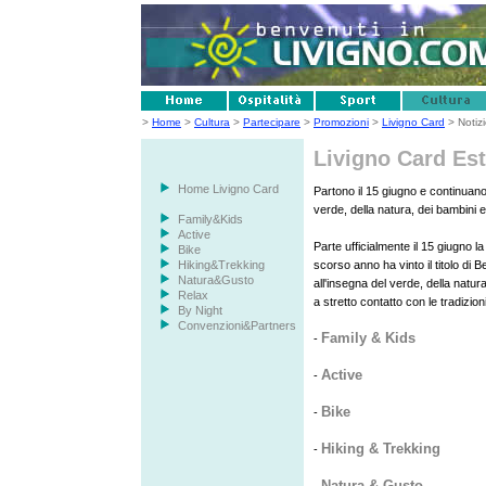
>
Home
>
Cultura
>
Partecipare
>
Promozioni
>
Livigno Card
> Notizi
Livigno Card Est
Home Livigno Card
Partono il 15 giugno e continuano f
verde, della natura, dei bambini 
Family&Kids
Active
Parte ufficialmente il 15 giugno l
Bike
Hiking&Trekking
scorso anno ha vinto il titolo di
Natura&Gusto
all'insegna del verde, della natur
Relax
a stretto contatto con le tradizioni
By Night
Convenzioni&Partners
Family & Kids
-
Active
-
Bike
-
Hiking & Trekking
-
Natura & Gusto