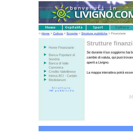
>
Home
>
Cultura
>
Scoprire
>
Strutture pubbliche
> Finanziarie
Strutture finanzi
Home Finanziarie
Se durante il tuo soggiorno hai b
Banca Popolare di
cambio di valuta, qui puoi trovare 
Sondrio
aperti a Livigno.
Banca di Valle
Camonica
Credito Valtellinese
La mappa interattiva potrà esserti 
Intesa BCI - Cariplo
Mediolanum