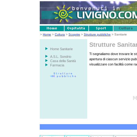
>
Home
>
Cultura
>
Scoprire
>
Strutture pubbliche
> Sanitarie
Strutture Sanita
Home Sanitarie
Ti segnaliamo dove trovare le stru
A.S.L. Sondrio
apertura di ciascun servizio pubb
Casa della Sanità
visualizzare con facilità come ra
Farmacia