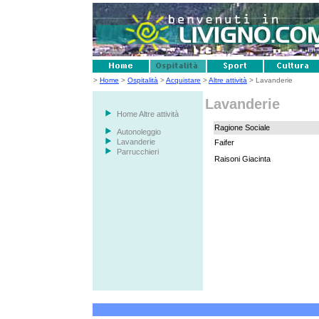
>
Home
>
Ospitalità
>
Acquistare
>
Altre attività
> Lavanderie
Lavanderie
Home Altre attività
Ragione Sociale
Autonoleggio
Lavanderie
Faifer
Parrucchieri
Raisoni Giacinta