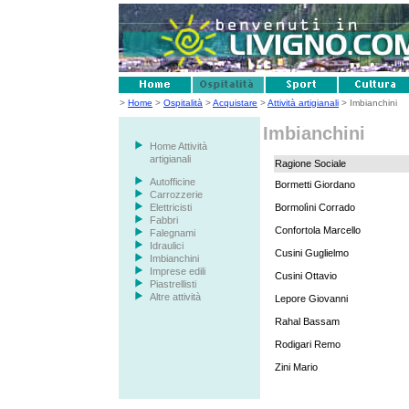
>
Home
>
Ospitalità
>
Acquistare
>
Attività artigianali
> Imbianchini
Imbianchini
Home Attività
artigianali
Ragione Sociale
Autofficine
Bormetti Giordano
Carrozzerie
Elettricisti
Bormolìni Corrado
Fabbri
Confortola Marcello
Falegnami
Idraulici
Cusini Guglielmo
Imbianchini
Imprese edili
Cusini Ottavio
Piastrellisti
Altre attività
Lepore Giovanni
Rahal Bassam
Rodigari Remo
Zini Mario