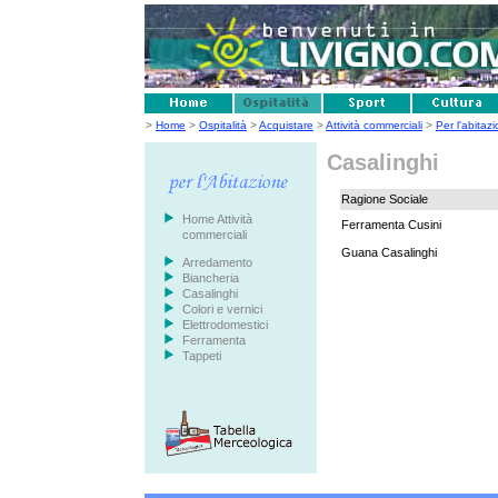
>
Home
>
Ospitalità
>
Acquistare
>
Attività commerciali
>
Per l'abitaz
Casalinghi
Ragione Sociale
Home Attività
Ferramenta Cusini
commerciali
Guana Casalinghi
Arredamento
Biancheria
Casalinghi
Colori e vernici
Elettrodomestici
Ferramenta
Tappeti