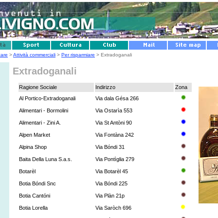
tare
>
Attività commerciali
>
Per risparmiare
> Extradoganali
Extradoganali
Ragione Sociale
Indirizzo
Zona
Al Portico-Extradoganali
Via dala Gésa 266
Alimentari - Bormolini
Via Ostarìa 553
Alimentari - Zini A.
Via St Antòni 90
Alpen Market
Via Fontàna 242
Alpina Shop
Via Bóndi 31
Baita Della Luna S.a.s.
Via Pontìglia 279
Botarèl
Via Botarèl 45
Botia Bóndi Snc
Via Bóndi 225
Botia Cantóni
Via Plàn 21p
Botia Lorella
Via Saròch 696