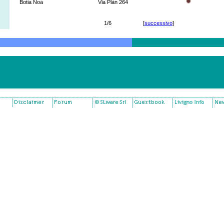
Botia Noa
Via Plàn 264
1/6
[
successivo
]