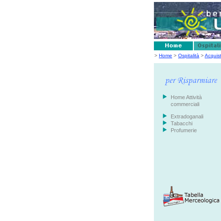
>
Home
>
Ospitalità
>
Acquis
Home Attività
commerciali
Extradoganali
Tabacchi
Profumerie