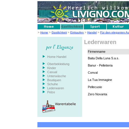
>
Home
>
Gastlichkeit
>
Einkaufen
>
Handel
>
Für den eleganten Auft
Lederwaren
Firmenname
Home Handel
Baita Della Luna S.a.s.
Oberbekleidung
Banur - Pelletteria
Kinder
Casual
Conval
Unterwäsche
La Tua Immagine
Boutiquen
Schuhe
Pellecuoio
Lederwaren
Pelze
Zero Novanta