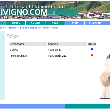
aufen
>
Handel
>
Für den eleganten Auftritt
> Pelze
Pelze
Firmenname
Adresse
Orsteil
Conval
Via Ìsola 53
I Mini Boutique
Via Ostarìa 212