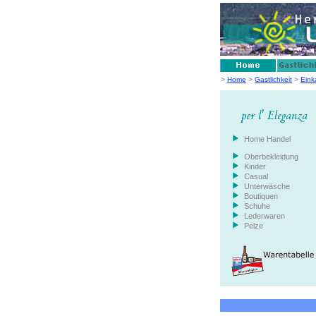
>
Home
>
Gastlichkeit
>
Eink
Home Handel
Oberbekleidung
Kinder
Casual
Unterwäsche
Boutiquen
Schuhe
Lederwaren
Pelze