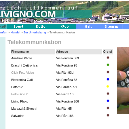
aufen
>
Handel
>
Zur Unterhaltung
> Telekommunikation
Telekommunikation
Firmenname
Adresse
Orsteil
Annibale Photo
Via Fontàna 369
Bracchi Elettronica
Via Fontàna 95
Click Foto Video
Via Plàn 93d
Elettronica Galli
Via Fontàna 68
Foto "G"
Via Saròch 771
Foto Gino 2
Via Piénz 16
Living Photo
Via Fontàna 206
Marazzi & Silvestri
Via Plàn 65
Salvadori
Via Plàn 186