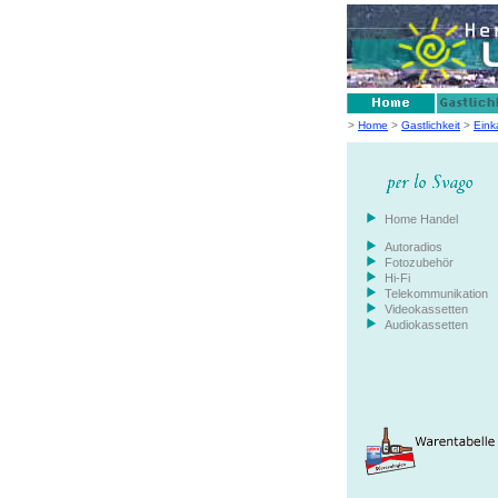
>
Home
>
Gastlichkeit
>
Eink
Home Handel
Autoradios
Fotozubehör
Hi-Fi
Telekommunikation
Videokassetten
Audiokassetten