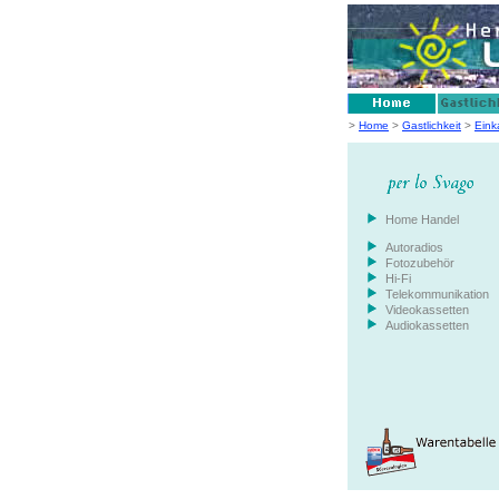
>
Home
>
Gastlichkeit
>
Eink
Home Handel
Autoradios
Fotozubehör
Hi-Fi
Telekommunikation
Videokassetten
Audiokassetten