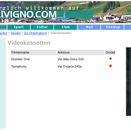
aufen
>
Handel
>
Zur Unterhaltung
> Videokassetten
Videokassetten
Firmenname
Adresse
Orsteil
Number One
Via dala Gésa 518
Symphony
Via Ostarìa 140a