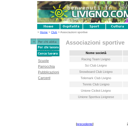
>
Home
>
Club
> Associazioni sportive
Associazioni sportive
Associazioni
Nome società
Iniziative
Racing Team Livigno
Scuole
Sci Club Livigno
Parrocchia
Snowboard Club Livigno
Pubblicazioni
Carcent
Telemark Club Livigno
Tennis Club Livigno
Unione Ciclisti Livigno
Unione Sportiva Livignese
[
precedente
]