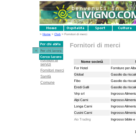
>
Home
>
Club
> Fornitori di merci
Fornitori di merci
Fornitori di
Nome società
servizi
For Hotel
Forniture per Alb
Fornitori merci
Global
Gasolio da risca
Sanità
Fibo
Gasolio da risca
Comune
Eredi Galli
Gasolio da risca
Virp srl
Ingrosso Alimenta
Alpi Carni
Ingrosso Alimenta
Longa Carni
Ingrosso Alimenta
Cusini Carni
Ingrosso Alimenta
Aio Trading
Ingrosso bibite e 