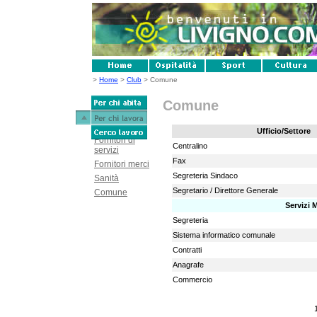
>
Home
>
Club
> Comune
Comune
Ufficio/Settore
Fornitori di
Centralino
servizi
Fax
Fornitori merci
Segreteria Sindaco
Sanità
Segretario / Direttore Generale
Comune
Servizi 
Segreteria
Sistema informatico comunale
Contratti
Anagrafe
Commercio