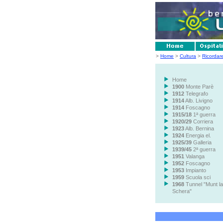
>
Home
>
Cultura
>
Ricordar
Home
1900
Monte Parè
1912
Telegrafo
1914
Alb. Livigno
1914
Foscagno
1915/18
1ª guerra
1920/29
Corriera
1923
Alb. Bernina
1924
Energia el.
1925/39
Galleria
1939/45
2ª guerra
1951
Valanga
1952
Foscagno
1953
Impianto
1959
Scuola sci
1968
Tunnel "Munt la
Schera"