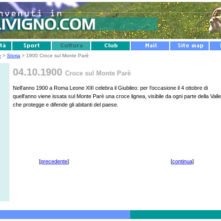
e
>
Storia
> 1900 Croce sul Monte Parè
04.10.1900
Croce sul Monte Parè
Nell'anno 1900 a Roma Leone XIII celebra il Giubileo: per l'occasione il 4 ottobre di
quell'anno viene issata sul Monte Parè una croce lignea, visibile da ogni parte della Valle
che protegge e difende gli abitanti del paese.
[
precedente
]
[
continua
]