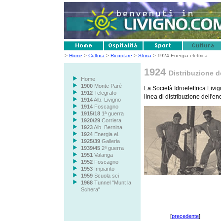
>
Home
>
Cultura
>
Ricordare
>
Storia
> 1924 Energia elettrica
1924
Distribuzione de
Home
1900
Monte Parè
La Società Idroelettrica Livi
1912
Telegrafo
linea di distribuzione dell'ene
1914
Alb. Livigno
1914
Foscagno
1915/18
1ª guerra
1920/29
Corriera
1923
Alb. Bernina
1924
Energia el.
1925/39
Galleria
1939/45
2ª guerra
1951
Valanga
1952
Foscagno
1953
Impianto
1959
Scuola sci
1968
Tunnel "Munt la
Schera"
[
precedente
]