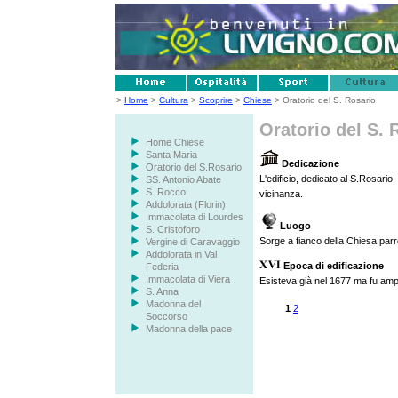
>
Home
>
Cultura
>
Scoprire
>
Chiese
> Oratorio del S. Rosario
Oratorio del S. 
Home Chiese
Santa Maria
Dedicazione
Oratorio del S.Rosario
L'edificio, dedicato al S.Rosario
SS. Antonio Abate
S. Rocco
vicinanza.
Addolorata (Florin)
Immacolata di Lourdes
Luogo
S. Cristoforo
Sorge a fianco della Chiesa parr
Vergine di Caravaggio
Addolorata in Val
Epoca di edificazione
Federia
Immacolata di Viera
Esisteva già nel 1677 ma fu ampl
S. Anna
Madonna del
1
2
Soccorso
Madonna della pace