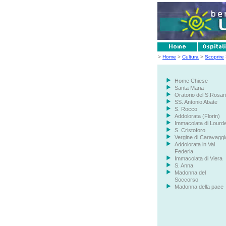
>
Home
>
Cultura
>
Scoprire
Home Chiese
Santa Maria
Oratorio del S.Rosar
SS. Antonio Abate
S. Rocco
Addolorata (Florin)
Immacolata di Lourd
S. Cristoforo
Vergine di Caravaggi
Addolorata in Val
Federia
Immacolata di Viera
S. Anna
Madonna del
Soccorso
Madonna della pace