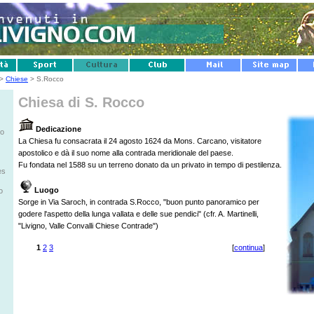
>
Chiese
> S.Rocco
Chiesa di S. Rocco
Dedicazione
io
La Chiesa fu consacrata il 24 agosto 1624 da Mons. Carcano, visitatore
apostolico e dà il suo nome alla contrada meridionale del paese.
Fu fondata nel 1588 su un terreno donato da un privato in tempo di pestilenza.
es
Luogo
o
Sorge in Via Saroch, in contrada S.Rocco, "buon punto panoramico per
godere l'aspetto della lunga vallata e delle sue pendici" (cfr. A. Martinelli,
"Livigno, Valle Convalli Chiese Contrade")
1
2
3
[
continua
]