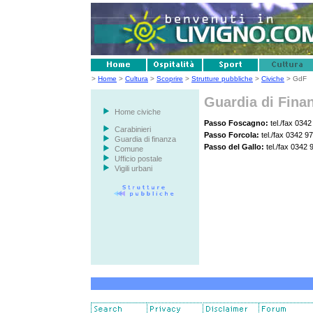
>
Home
>
Cultura
>
Scoprire
>
Strutture pubbliche
>
Civiche
> GdF
Guardia di Fina
Home civiche
Passo Foscagno:
tel./fax 034
Carabinieri
Passo Forcola:
tel./fax 0342 97
Guardia di finanza
Passo del Gallo:
tel./fax 0342
Comune
Ufficio postale
Vigili urbani