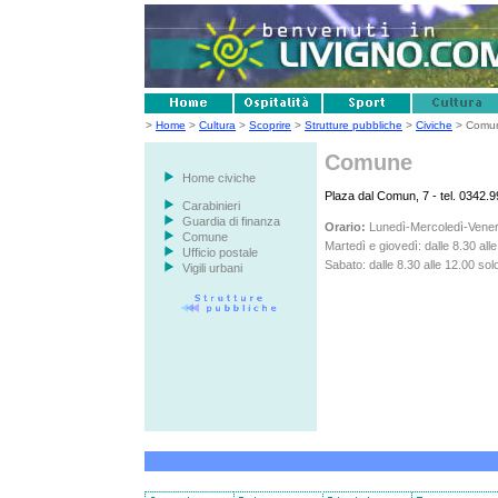
>
Home
>
Cultura
>
Scoprire
>
Strutture pubbliche
>
Civiche
> Comu
Comune
Home civiche
Plaza dal Comun, 7 - tel. 0342.
Carabinieri
Guardia di finanza
Orario:
Lunedì-Mercoledì-Venerdì
Comune
Martedì e giovedì: dalle 8.30 alle
Ufficio postale
Sabato: dalle 8.30 alle 12.00 solo
Vigili urbani