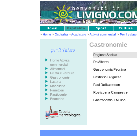
>
Home
>
Ospitalità
>
Acquistare
>
Attività commerciali
>
Per il palato
Gastronomie
Ragione Sociale
Home Attività
Da Alberto
commerciali
Alimentari
Gastronomia Pedràna
Frutta e verdura
Pastificio Livignese
Gastronomie
Latteria
Paul Delikatessen
Macellerie
Panettieri
Rosticceria Campestre
Pasticcerie
Enoteche
Gastronomia Il Mulino