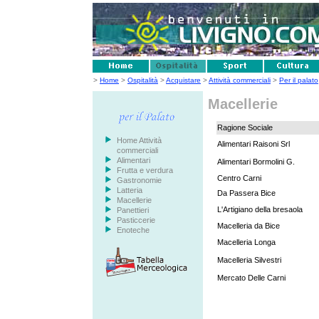
>
Home
>
Ospitalità
>
Acquistare
>
Attività commerciali
>
Per il palato
Macellerie
Ragione Sociale
Home Attività
Alimentari Raisoni Srl
commerciali
Alimentari
Alimentari Bormolini G.
Frutta e verdura
Centro Carni
Gastronomie
Latteria
Da Passera Bice
Macellerie
L'Artigiano della bresaola
Panettieri
Pasticcerie
Macelleria da Bice
Enoteche
Macelleria Longa
Macelleria Silvestri
Mercato Delle Carni