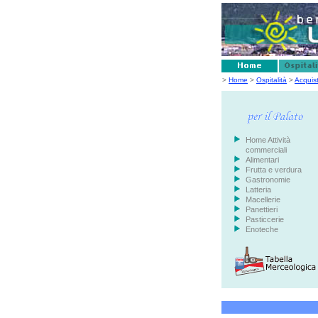
>
Home
>
Ospitalità
>
Acquis
Home Attività
commerciali
Alimentari
Frutta e verdura
Gastronomie
Latteria
Macellerie
Panettieri
Pasticcerie
Enoteche