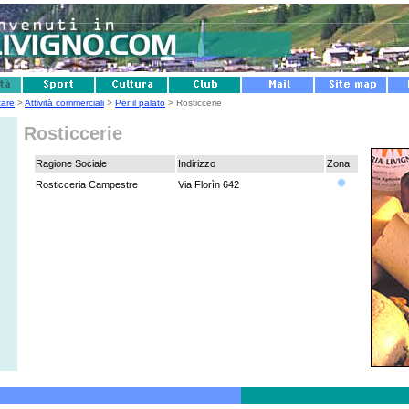
tare
>
Attività commerciali
>
Per il palato
> Rosticcerie
Rosticcerie
Ragione Sociale
Indirizzo
Zona
Rosticceria Campestre
Via Florìn 642