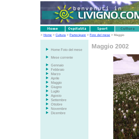
>
Home
>
Cultura
>
Partecipare
>
Foto del mese
> Maggio
Maggio 2002
Home Foto del mese
Mese corrente
Gennaio
Febbraio
Marzo
Aprile
Maggio
Giugno
Luglio
Agosto
Settembre
Ottobre
Novembre
Dicembre