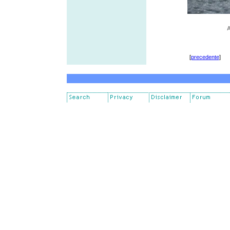
A
[
precedente
]