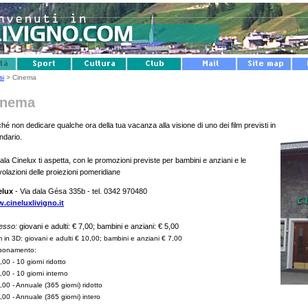
si
> Cinema
inema
hé non dedicare qualche ora della tua vacanza alla visione di uno dei film previsti in
ndario.
ala Cinelux ti aspetta, con le promozioni previste per bambini e anziani e le
olazioni delle proiezioni pomeridiane
elux
- Via dala Gésa 335b - tel. 0342 970480
.cineluxlivigno.it
esso:
giovani e adulti: € 7,00; bambini e anziani: € 5,00
lm in 3D: giovani e adulti € 10,00; bambini e anziani € 7,00
bbonamento:
,00 - 10 giorni ridotto
,00 - 10 giorni interno
,00 - Annuale (365 giorni) ridotto
,00 - Annuale (365 giorni) intero