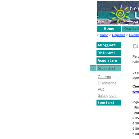
>
Home
>
Ospitalità
>
Divertir
C
Perc
cale
La s
Cinema
agev
Discoteche
Cin
Pub
www
Sala giochi
Ingr
- Fi
- A
€ 35
€ 50
€ 50
€ 80