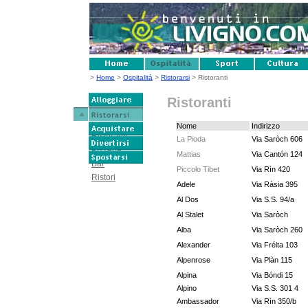
>
Home
>
Ospitalità
>
Ristorarsi
> Ristoranti
Ristoranti
Nome
Indirizzo
Ristoranti
La Pioda
Via Saròch 606
Pizzerie
Mattias
Via Cantón 124
Bar
Piccolo Tibet
Via Rìn 420
Ristori
Adele
Via Ràsia 395
Al Dos
Via S.S. 94/a
Al Stalet
Via Saròch
Alba
Via Saròch 260
Alexander
Via Fréita 103
Alpenrose
Via Plàn 115
Alpina
Via Bóndi 15
Alpino
Via S.S. 301 4
Ambassador
Via Rìn 350/b