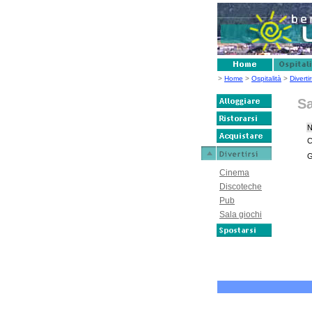
>
Home
>
Ospitalità
>
Divertir
Sa
C
G
Cinema
Discoteche
Pub
Sala giochi