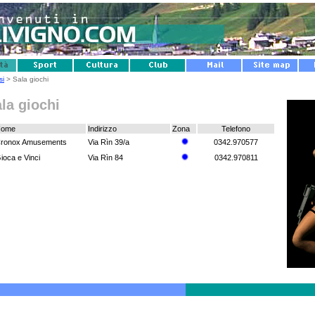
si
> Sala giochi
la giochi
Nome
Indirizzo
Zona
Telefono
ronox Amusements
Via Rìn 39/a
0342.970577
ioca e Vinci
Via Rìn 84
0342.970811