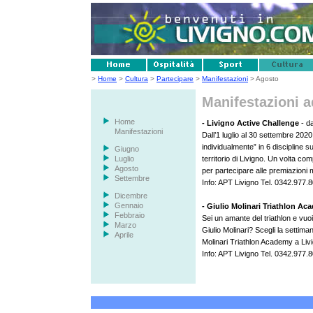
>
Home
>
Cultura
>
Partecipare
>
Manifestazioni
> Agosto
Manifestazioni 
Home
-
Livigno Active Challenge
- d
Manifestazioni
Dall’1 luglio al 30 settembre 2020 
individualmente” in 6 discipline su
Giugno
Luglio
territorio di Livigno. Un volta comp
Agosto
per partecipare alle premiazioni m
Settembre
Info: APT Livigno Tel. 0342.977.
Dicembre
Gennaio
- Giulio Molinari Triathlon A
Febbraio
Sei un amante del triathlon e vuo
Marzo
Giulio Molinari? Scegli la settimana
Aprile
Molinari Triathlon Academy a Liv
Info: APT Livigno Tel. 0342.977.