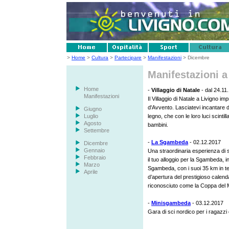
>
Home
>
Cultura
>
Partecipare
>
Manifestazioni
> Dicembre
Manifestazioni 
Home
-
Villaggio di Natale
- dal 24.11
Manifestazioni
Il Villaggio di Natale a Livigno im
d'Avvento. Lasciatevi incantare da
Giugno
Luglio
legno, che con le loro luci scintil
Agosto
bambini.
Settembre
-
La Sgambeda
- 02.12.2017
Dicembre
Gennaio
Una straordinaria esperienza di sc
Febbraio
il tuo alloggio per la Sgambeda,
Marzo
Sgambeda, con i suoi 35 km in te
Aprile
d’apertura del prestigioso calen
riconosciuto come la Coppa del M
-
Minisgambeda
- 03.12.2017
Gara di sci nordico per i ragazzi 