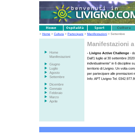
>
Home
>
Cultura
>
Partecipare
>
Manifestazioni
> Settembre
Manifestazioni 
Home
-
Livigno Active Challenge
- d
Manifestazioni
Dall’1 luglio al 30 settembre 2020 
individualmente” in 6 discipline su
Giugno
Luglio
territorio di Livigno. Un volta comp
Agosto
per partecipare alle premiazioni m
Settembre
Info: APT Livigno Tel. 0342.977.8
Dicembre
Gennaio
Febbraio
Marzo
Aprile