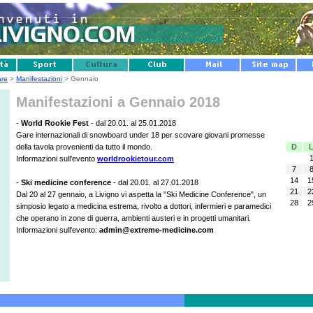
are
>
Manifestazioni
> Gennaio
Manifestazioni a Gennaio 2018
-
World Rookie Fest
- dal 20.01. al 25.01.2018
Gare internazionali di snowboard under 18 per scovare giovani promesse
D
della tavola provenienti da tutto il mondo.
Informazioni sull'evento
worldrookietour.com
7
14
1
-
Ski medicine conference
- dal 20.01. al 27.01.2018
21
2
Dal 20 al 27 gennaio, a Livigno vi aspetta la "Ski Medicine Conference", un
28
2
simposio legato a medicina estrema, rivolto a dottori, infermieri e paramedici
che operano in zone di guerra, ambienti austeri e in progetti umanitari.
Informazioni sull'evento:
admin@extreme-medicine.com