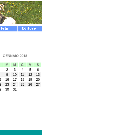
GENNAIO 2018
L
M
M
G
V
S
1
2
3
4
5
6
8
9
10
11
12
13
5
16
17
18
19
20
2
23
24
25
26
27
9
30
31