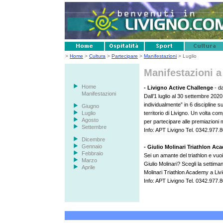
>
Home
>
Cultura
>
Partecipare
>
Manifestazioni
> Luglio
Manifestazioni a
Home
-
Livigno Active Challenge
- d
Manifestazioni
Dall’1 luglio al 30 settembre 2020 
individualmente” in 6 discipline su
Giugno
Luglio
territorio di Livigno. Un volta comp
Agosto
per partecipare alle premiazioni m
Settembre
Info: APT Livigno Tel. 0342.977.
Dicembre
Gennaio
- Giulio Molinari Triathlon A
Febbraio
Sei un amante del triathlon e vuo
Marzo
Giulio Molinari? Scegli la settimana
Aprile
Molinari Triathlon Academy a Liv
Info: APT Livigno Tel. 0342.977.