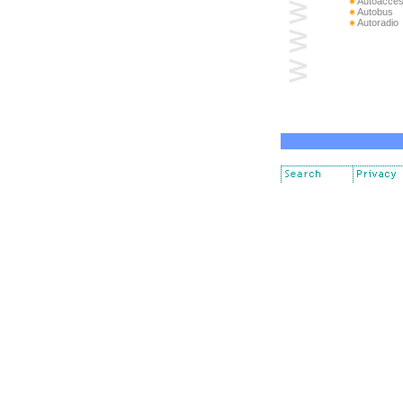
Autoacces
Autobus
Autoradio
Banche
Bar
Biancheri
Biblioteca 
Biciclette
Bigiotterie
Bocce al 
Boutique
Calcetto
Calzature
Camping
Carabinier
Carburant
Carcent
Cartina int
Cartolerie
Casa della
Casalinghi
Cd musica