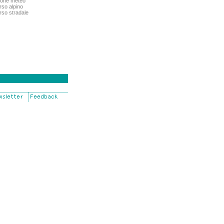
ione meteo
so alpino
so stradale
nir
ss
a
a
igno
ure pubbliche
po foto
chi
i
nia
onteneve
abilità
 postale
lina Lavoro
assette
urbani
cam