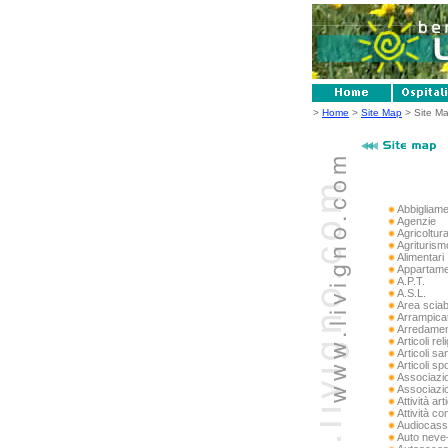
>
Home
>
Site Map
> Site Ma
Abbigliam
Agenzie
Agricoltur
Agriturism
Alimentari
Appartame
A.P.T.
A.S.L.
Area sciab
Arrampicat
Arredame
Articoli rel
Articoli san
Articoli spo
Associazio
Associazio
Attività art
Attività c
Audiocass
Auto neve