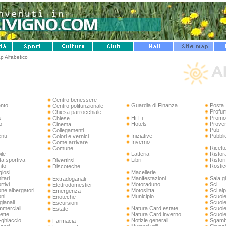
p Alfabetico
Centro benessere
ento
Guardia di Finanza
Posta
Centro polifunzionale
Profum
Chiesa parrocchiale
a
Hi-Fi
Promo
Chiese
o
Hotels
Prover
Cinema
Pub
Collegamenti
nti
Iniziative
Pubbli
Colori e vernici
Inverno
Come arrivare
Ricett
Comune
ile
Latteria
Ristor
a sportiva
Libri
Ristori
Divertirsi
nto
Rostic
Discoteche
igiosi
Macellerie
itari
Manifestazioni
Sala g
Extradoganali
rtivi
Motoraduno
Sci
Elettrodomestici
ne albergatori
Motoslitta
Sci al
Emergenza
ni
Municipio
Scuol
Enoteche
igianali
Scuole
Escursioni
ommerciali
Natura Card estate
Scuole
Estate
ette
Natura Card inverno
Scuole
-ghiaccio
Notizie generali
Sgam
Farmacia