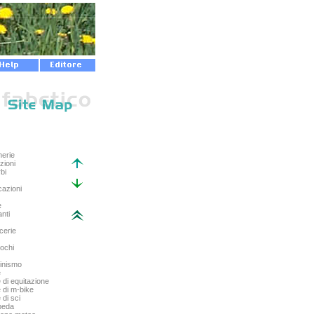
erie
zioni
bi
cazioni
e
anti
cerie
iochi
pinismo
e
 di equitazione
 di m-bike
 di sci
beda